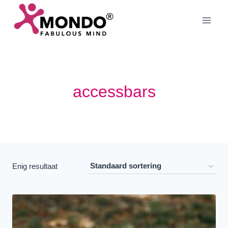
Doorgaan
naar
inhoud
accessbars
Enig resultaat