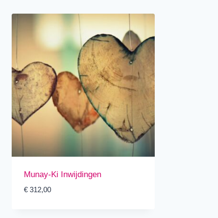
Munay-Ki Inwijdingen
€
312,00